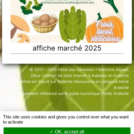
affiche marché 2025
© 2017 - 2026 Hôtel des Cévennes •
Mentions légales
Zéfyx
création de sites internet à Aubenas en Ardèche
Notre hôtel est inscrit sur Ardèche Découverte en catégorie
Hotel
Ardeche
Il est également référencé sur le guide touristique
Hôtels Ardèche
This site uses cookies and gives you control over what you want
to activate
OK, accept all